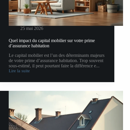
25 mai 2026
Quel impact du capital mobilier sur votre prime
d’assurance habitation
Le capital mobilier est l’un des déterminants majeurs
de votre prime d’assurance habitation. Trop souvent
sous-estimé, il peut pourtant faire la différence e...
Lire la suite
Quel
impact
du
capital
mobilier
sur
votre
prime
d’assurance
habitation