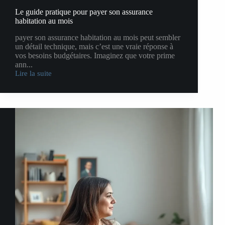
Le guide pratique pour payer son assurance
habitation au mois
payer son assurance habitation au mois peut sembler
un détail technique, mais c’est une vraie réponse à
vos besoins budgétaires. Imaginez que votre prime
ann...
Lire la suite
Le
guide
pratique
pour
payer
son
assurance
habitation
au
mois