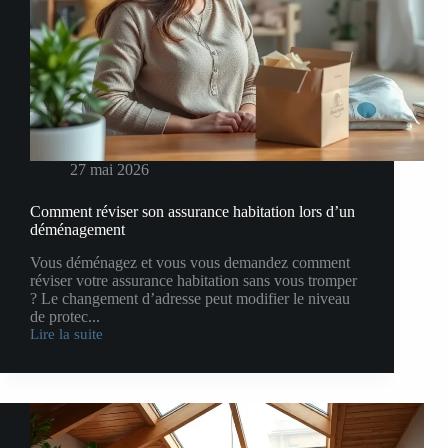
27 mai 2026
Comment réviser son assurance habitation lors d’un
déménagement
Vous déménagez et vous vous demandez comment
réviser votre assurance habitation sans vous tromper
? Le changement d’adresse peut modifier le niveau
de protec...
Lire la suite
Comment
réviser
son
assurance
habitation
lors
d’un