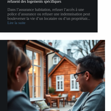
refusent des logements spécifiques
Dans l’assurance habitation, refuser l’accès à une
police d’assurance ou refuser une indemnisation peut
bouleverser la vie d’un locataire ou d’un propriétair...
Lire la suite
Pour
quelles
raisons
certaines
assurances
habitation
refusent
des
logements
spécifiques