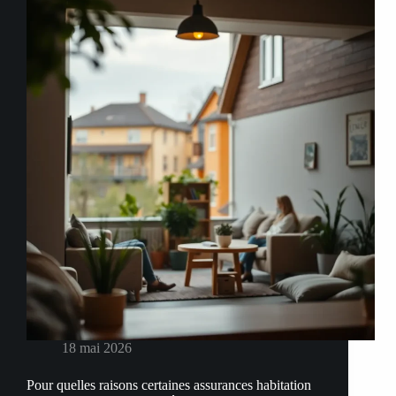
bien
assuré
à
son
propriétaire
en
cas
de
location
18 mai 2026
Pour quelles raisons certaines assurances habitation