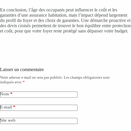
En conclusion, l’âge des occupants peut influencer le coût et les
garanties d’une assurance habitation, mais l’impact dépend largement
du profil du foyer et des choix de garanties. Une démarche proactive et
des devis croisés permettent de trouver le bon équilibre entre protection
et coût, pour que votre foyer reste protégé sans dépasser votre budget.
Laisser un commentaire
Votre adresse e-mail ne sera pas publiée.
Les champs obligatoires sont
A
indiqués avec
*
l
t
e
Nom
*
r
n
E-mail
*
a
t
i
Site web
v
e