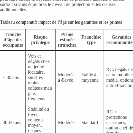
surtout si vous équilibrez le niveau de protection et les clauses
additionnelles.
Tableau comparatif: impact de l’âge sur les garanties et les primes
Tranche
Prime
Risque
Franchise
Garanties
d’âge des
estimée
privilégié
type
recommandé
occupants
(tranche)
Vols et
dégâts chez
un jeune
RC, dégâts de
locataire,
Modérée
Faible à
eaux, mobilier
≤ 30 ans
sinistres
à élevée
moyenne
média, option
moins
anti-effraction
coûteux mais
plus
fréquents
Stabilité du
RC +
foyer,
protections
contenu
30-60 ans
Modérée
Standard
classiques,
moyen,
option chef de
risques