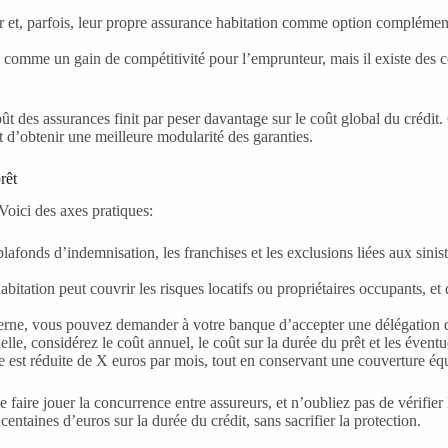
t, parfois, leur propre assurance habitation comme option complémentai
 comme un gain de compétitivité pour l’emprunteur, mais il existe des co
coût des assurances finit par peser davantage sur le coût global du créd
et d’obtenir une meilleure modularité des garanties.
rêt
oici des axes pratiques:
plafonds d’indemnisation, les franchises et les exclusions liées aux sinist
abitation peut couvrir les risques locatifs ou propriétaires occupants, e
terne, vous pouvez demander à votre banque d’accepter une délégation d’
lle, considérez le coût annuel, le coût sur la durée du prêt et les éventue
e est réduite de X euros par mois, tout en conservant une couverture éq
 faire jouer la concurrence entre assureurs, et n’oubliez pas de vérifier 
ntaines d’euros sur la durée du crédit, sans sacrifier la protection.