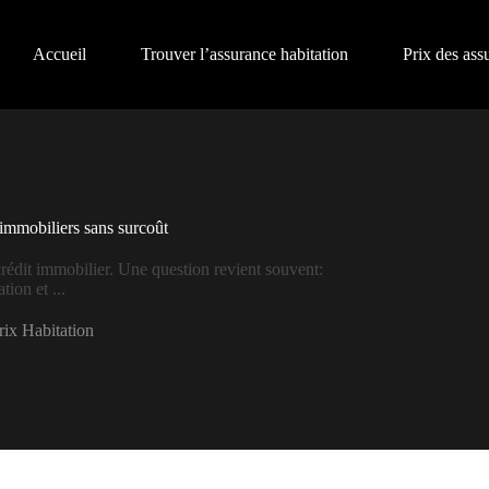
Accueil
Trouver l’assurance habitation
Prix des ass
 immobiliers sans surcoût
rédit immobilier. Une question revient souvent:
ion et ...
rix Habitation