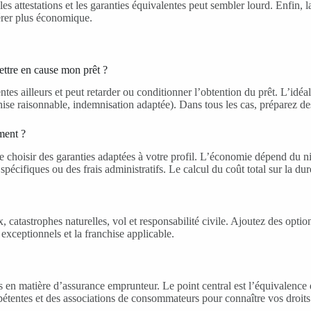
s attestations et les garanties équivalentes peut sembler lourd. Enfin, la
vérer plus économique.
ettre en cause mon prêt ?
ntes ailleurs et peut retarder ou conditionner l’obtention du prêt. L’id
hise raisonnable, indemnisation adaptée). Dans tous les cas, préparez de
ment ?
 de choisir des garanties adaptées à votre profil. L’économie dépend du 
écifiques ou des frais administratifs. Le calcul du coût total sur la duré
, catastrophes naturelles, vol et responsabilité civile. Ajoutez des opti
 exceptionnels et la franchise applicable.
 en matière d’assurance emprunteur. Le point central est l’équivalence de
ompétentes et des associations de consommateurs pour connaître vos droits