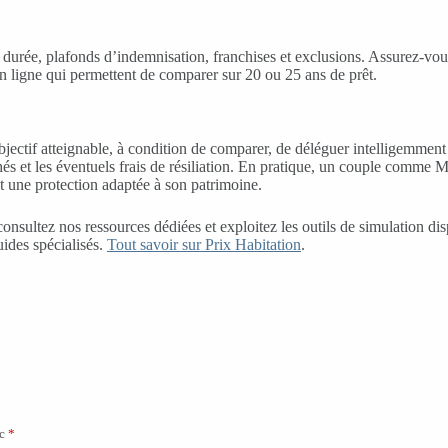
a durée, plafonds d’indemnisation, franchises et exclusions. Assurez-vous
en ligne qui permettent de comparer sur 20 ou 25 ans de prêt.
bjectif atteignable, à condition de comparer, de déléguer intelligemment
 cachés et les éventuels frais de résiliation. En pratique, un couple com
nt une protection adaptée à son patrimoine.
, consultez nos ressources dédiées et exploitez les outils de simulation 
uides spécialisés.
Tout savoir sur Prix Habitation
.
ec
*