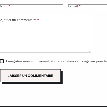
l
t
Nom
*
E-mail
*
e
r
n
Ajouter un commentaire
*
a
t
i
v
e
:
Enregistrer mon nom, e-mail, et site web dans ce navigateur pour l
LAISSER UN COMMENTAIRE