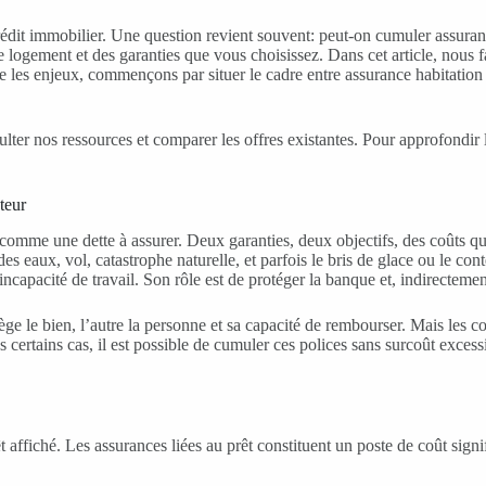
dit immobilier. Une question revient souvent: peut-on cumuler assurance
e logement et des garanties que vous choisissez. Dans cet article, nous f
 les enjeux, commençons par situer le cadre entre assurance habitation e
lter nos ressources et comparer les offres existantes. Pour approfondir
teur
comme une dette à assurer. Deux garanties, deux objectifs, des coûts q
 des eaux, vol, catastrophe naturelle, et parfois le bris de glace ou le co
ncapacité de travail. Son rôle est de protéger la banque et, indirectemen
e le bien, l’autre la personne et sa capacité de rembourser. Mais les co
ertains cas, il est possible de cumuler ces polices sans surcoût excessi
rêt affiché. Les assurances liées au prêt constituent un poste de coût sig