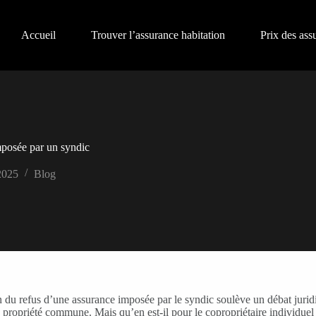
Accueil
Trouver l’assurance habitation
Prix des ass
mposée par un syndic
 2025
Blog
on du refus d’une assurance imposée par le syndic soulève un débat jurid
a propriété commune. Mais qu’en est-il pour le copropriétaire individuel