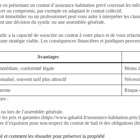
n présentant un contrat d’assurance habitation privé couvrant les même
er un compromis, par exemple en adaptant le contrat collectif.
it immobilier ou un professionnel peut vous aider à interpréter les claus
nt une décision du syndic ou une assemblée générale.
ndic a la capacité de souscrire un contrat à votre place et de vous refac
t une stratégie viable. Les conséquences financières et juridiques peuve
Avantages
immédiate, conformité légale
Moins d
nalisé, souvent tarif plus attractif
Nécessi
arente
Risque 
ues :
l ou lors de l’assemblée générale.
les prix et garanties (https://www.gdsa64.fr/assurance-habitation-prix/)
re d’expulsion pour non-respect du contrat de bail et des obligations (h
été et comment les résoudre pour préserver la propriété