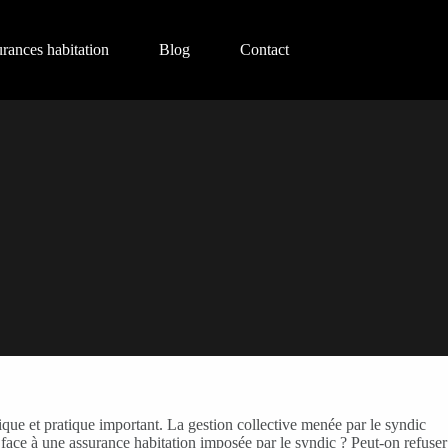
urances habitation
Blog
Contact
ique et pratique important. La gestion collective menée par le syndic
 face à une assurance habitation imposée par le syndic ? Peut-on refuser