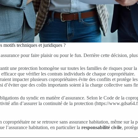
s motifs techniques et juridiques ?
surance pour faire plaisir ou pour le fun. Derrière cette décision, plusieu
ntit une protection homogène sur toutes les familles de risques pour la co
 efficace que vérifier les contrats individuels de chaque copropriétaire.
raient impacter plusieurs copropriétaires évite des conflits et protège l
d’éviter que des coûts importants soient à la charge collective sans f
es obligations du syndic en matière d’assurance. Selon le Code de la copr
tivité afin d’assurer la continuité de la protection (https://www.gdsa64.
 copropriétaire ne se retrouve sans assurance habitation, même sur la part
que l’assurance habitation, en particulier la
responsabilité civile
, protège