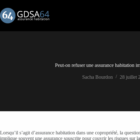
Passer
au
contenu
Peut-on refuser une assurance habitation i
Sacha Bourdon
28 juillet
Lorsqu’il s’agit d’assurance habitation dans une copropriété, la questi
implique souvent une assurance souscrite pour couvrir les risques sur l