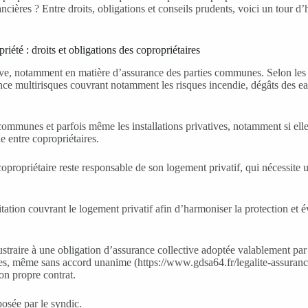
ières ? Entre droits, obligations et conseils prudents, voici un tour d’ho
iété : droits et obligations des copropriétaires
ctive, notamment en matière d’assurance des parties communes. Selon le
nce multirisques couvrant notamment les risques incendie, dégâts des eaux,
ties communes et parfois même les installations privatives, notamment si e
e entre copropriétaires.
copropriétaire reste responsable de son logement privatif, qui nécessite
ion couvrant le logement privatif afin d’harmoniser la protection et évit
ustraire à une obligation d’assurance collective adoptée valablement par
ires, même sans accord unanime (https://www.gdsa64.fr/legalite-assuranc
on propre contrat.
posée par le syndic.