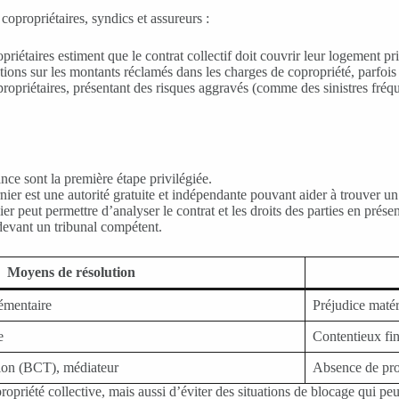
 copropriétaires, syndics et assureurs :
priétaires estiment que le contrat collectif doit couvrir leur logement p
tions sur les montants réclamés dans les charges de copropriété, parfois 
propriétaires, présentant des risques aggravés (comme des sinistres fréqu
ce sont la première étape privilégiée.
nier est une autorité gratuite et indépendante pouvant aider à trouver 
er peut permettre d’analyser le contrat et les droits des parties en prése
 devant un tribunal compétent.
Moyens de résolution
émentaire
Préjudice matéri
e
Contentieux fin
tion (BCT), médiateur
Absence de prot
 propriété collective, mais aussi d’éviter des situations de blocage qui p